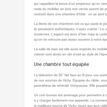
qui rappellent la tenue d’un empereur qu’on vien
reste du mobilier en bois noir vernis assorti de 
rentrant dans une chambre d’hôte : on se sent tr
La literie de ces chambres est ce qui saute le pl
ils paraissent authentiques, n’ayez crainte ! Le
modernes. L’aspect est donc d’hier mais le conf
qu’on ne retrouve pas assez souvent à notre ép
La salle de bain est elle aussi inspirée du mobi
robinet sont dorés en clin d’oeil au style de l’ép
Une chambre tout équipée
La télévision de 55” fait face au lit pour vos so
de nos sources de Vichy. Equipée du câble, vou
parenthèse de sérénité Vichyssoise. Elle possèd
Un coin bureau est aménagé pour permettre à ceu
à y charger facilement vos appareils. La connexio
la meilleure source de Vichy, jouez aux jeux vidé