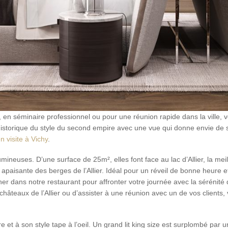
, en séminaire professionnel ou pour une réunion rapide dans la ville,
istorique du style du second empire avec une vue qui donne envie de se 
n visite à Vichy
.
neuses. D’une surface de 25m², elles font face au lac d’Allier, la meill
vue apaisante des berges de l’Allier. Idéal pour un réveil de bonne heure 
r dans notre restaurant pour affronter votre journée avec la sérénité q
s châteaux de l’Allier ou d’assister à une réunion avec un de vos clien
 à son style tape à l’oeil. Un grand lit king size est surplombé par un