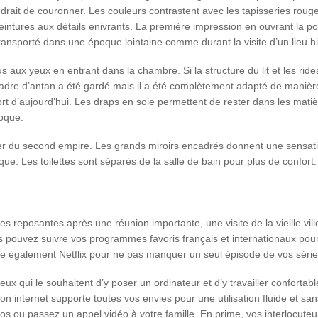
drait de couronner. Les couleurs contrastent avec les tapisseries rouge
peintures aux détails enivrants. La première impression en ouvrant la po
ansporté dans une époque lointaine comme durant la visite d’un lieu hi
us aux yeux en entrant dans la chambre. Si la structure du lit et les rid
 cadre d’antan a été gardé mais il a été complètement adapté de manière 
ort d’aujourd’hui. Les draps en soie permettent de rester dans les mati
oque.
lier du second empire. Les grands miroirs encadrés donnent une sensati
oque. Les toilettes sont séparés de la salle de bain pour plus de confort.
irées reposantes après une réunion importante, une visite de la vieille vi
s pouvez suivre vos programmes favoris français et internationaux pou
e également Netflix pour ne pas manquer un seul épisode de vos séries
x qui le souhaitent d’y poser un ordinateur et d’y travailler conforta
n internet supporte toutes vos envies pour une utilisation fluide et san
os ou passez un appel vidéo à votre famille. En prime, vos interlocuteurs