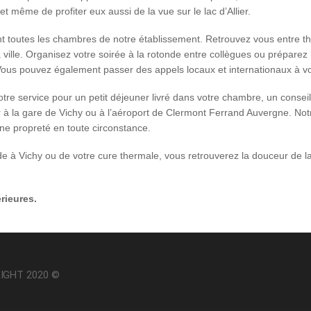
t même de profiter eux aussi de la vue sur le lac d’Allier.
 toutes les chambres de notre établissement. Retrouvez vous entre the
 ville. Organisez votre soirée à la rotonde entre collègues ou préparez 
Vous pouvez également passer des appels locaux et internationaux à vo
re service pour un petit déjeuner livré dans votre chambre, un conseil s
 à la gare de Vichy ou à l’aéroport de Clermont Ferrand Auvergne. No
e propreté en toute circonstance.
e à Vichy ou de votre cure thermale, vous retrouverez la douceur de l
rieures.
IGHT 2020 ©