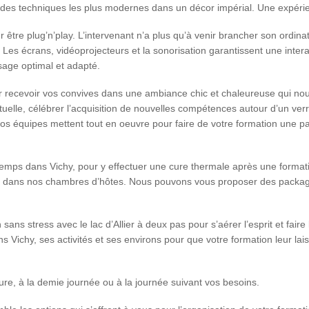
te des techniques les plus modernes dans un décor impérial. Une expéri
être plug’n’play. L’intervenant n’a plus qu’à venir brancher son ordin
Les écrans, vidéoprojecteurs et la sonorisation garantissent une interact
sage optimal et adapté.
r recevoir vos convives dans une ambiance chic et chaleureuse qui nous
elle, célébrer l’acquisition de nouvelles compétences autour d’un ve
nos équipes mettent tout en oeuvre pour faire de votre formation une p
temps dans Vichy, pour y effectuer une cure thermale après une format
er dans nos chambres d’hôtes. Nous pouvons vous proposer des packag
 sans stress avec le lac d’Allier à deux pas pour s’aérer l’esprit et fai
s Vichy, ses activités et ses environs pour que votre formation leur la
ure, à la demie journée ou à la journée suivant vos besoins.