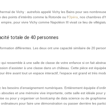
 thermal de Vichy : autrefois appelé Vichy les Bains pour ses nombreuse
oche des points d’intérêts comme la Rotonde ou l’
Opéra
, nos chambres d’
empire, pour vivre Vichy comme Napoléon III vivait ce lieu de villégia
acité totale de 40 personnes
 formation différentes. Les deux ont une capacité similaire de 20 pers
 qui ressemble à une salle de classe de votre enfance si on fait abstrac
ssion d’assister à une classe dans un château. Cette pièce est équipé
r être avant tout un espace interactif, l’espace est grand et très modula
c les besoins d’enseignement numériques. Entièrement équipée d’ordin
s abouties et une mémoire vive importante, cette salle est idéale pour 
eprise ou pour y organiser un bootcamp de data science ou de graphisme
es ordinateurs pour faire une démonstration ou passer derrière les parti